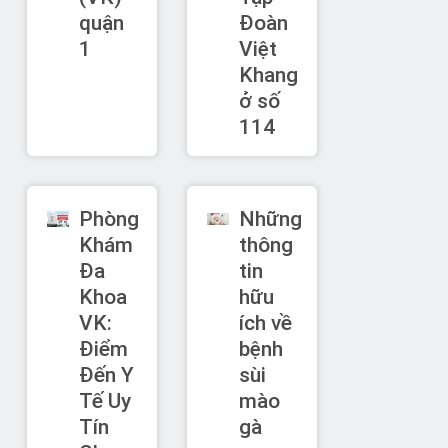
quận
Đoàn
1
Việt
Khang
ở số
114
Phòng
Những
Khám
thông
Đa
tin
Khoa
hữu
VK:
ích về
Điểm
bệnh
Đến Y
sùi
Tế Uy
mào
Tín
gà