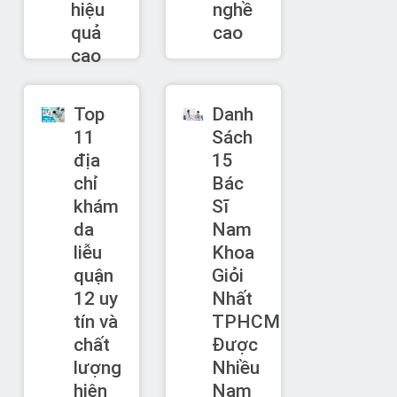
hiệu
nghề
quả
cao
cao
Top
Danh
11
Sách
địa
15
chỉ
Bác
khám
Sĩ
da
Nam
liễu
Khoa
quận
Giỏi
12 uy
Nhất
tín và
TPHCM
chất
Được
lượng
Nhiều
hiện
Nam