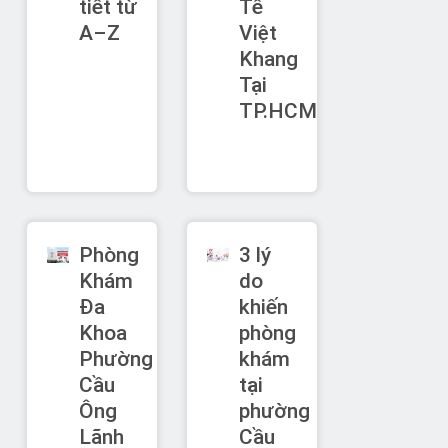
tiết từ
Tế
A–Z
Việt
Khang
Tại
TP.HCM
Phòng
3 lý
Khám
do
Đa
khiến
Khoa
phòng
Phường
khám
Cầu
tại
Ông
phường
Lãnh
Cầu