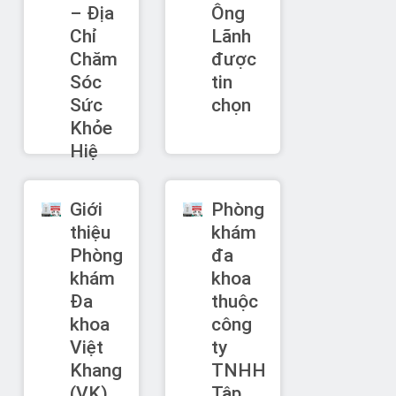
– Địa
Ông
Chỉ
Lãnh
Chăm
được
Sóc
tin
Sức
chọn
Khỏe
Hiệ
Giới
Phòng
thiệu
khám
Phòng
đa
khám
khoa
Đa
thuộc
khoa
công
Việt
ty
Khang
TNHH
(VK)
Tập