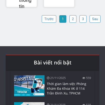
thông
tin
Trước
1
2
3
Sau
Bài viết nổi bật
21/11/2025
559
Thời gian làm việc Phòng
Khám Đa Khoa VK ở 114
Trần Đình Xu, TPHCM
21/11/2025
538