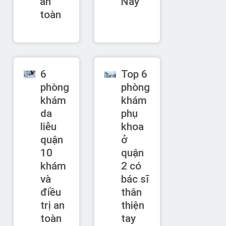
an
Nay
toàn
6
Top 6
phòng
phòng
khám
khám
da
phụ
liễu
khoa
quận
ở
10
quận
khám
2 có
và
bác sĩ
điều
thân
trị an
thiện
toàn
tay