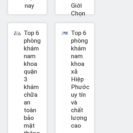
nay
Giới
Chọn
Top 6
Top 6
phòng
phòng
khám
khám
nam
nam
khoa
khoa
quận
xã
3
Hiệp
khám
Phước
chữa
uy tín
an
và
toàn
chất
bảo
lượng
mật
cao