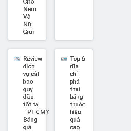
Cho
Nam
Và
Nữ
Giới
Review
Top 6
dịch
địa
vụ cắt
chỉ
bao
phá
quy
thai
đầu
bằng
tốt tại
thuốc
TPHCM?
hiệu
Bảng
quả
giá
cao