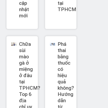
cập
tại
nhật
TPHCM
mới
Chữa
Phá
sùi
thai
mào
bằng
gà ở
thuốc
miệng
có
ở đâu
hiệu
tại
quả
TPHCM?
không?
Top 6
Hướng
địa
dẫn
chỉ uy
từ