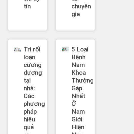
tín
chuyên
gia
Trị rối
5 Loại
loạn
Bệnh
cương
Nam
dương
Khoa
tại
Thường
nhà:
Gặp
Các
Nhất
phương
Ở
pháp
Nam
hiệu
Giới
quả
Hiện