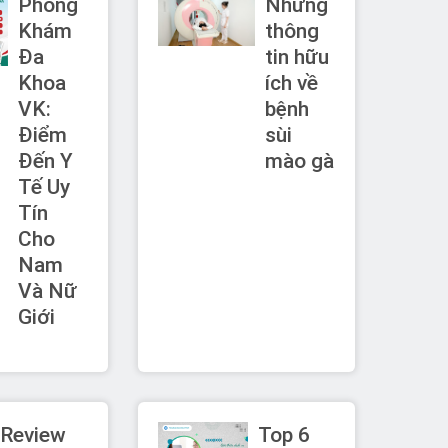
Phòng
Những
Khám
thông
Đa
tin hữu
Khoa
ích về
VK:
bệnh
Điểm
sùi
Đến Y
mào gà
Tế Uy
Tín
Cho
Nam
Và Nữ
Giới
Review
Top 6