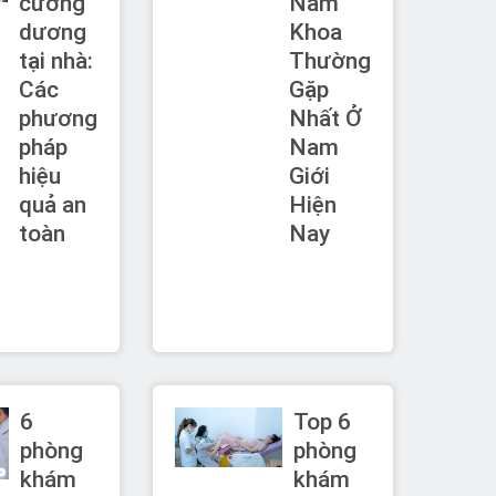
cương
Nam
dương
Khoa
tại nhà:
Thường
Các
Gặp
phương
Nhất Ở
pháp
Nam
hiệu
Giới
quả an
Hiện
toàn
Nay
6
Top 6
phòng
phòng
khám
khám