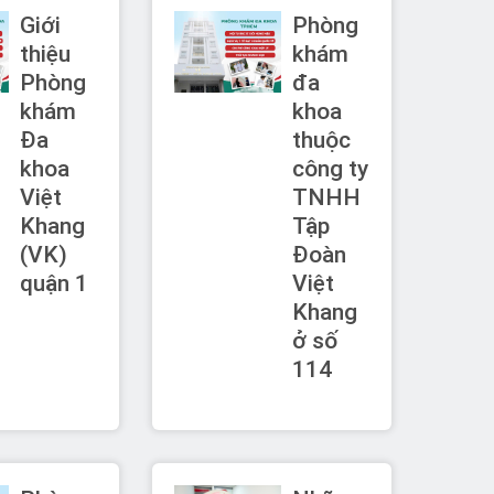
Giới
Phòng
thiệu
khám
Phòng
đa
khám
khoa
Đa
thuộc
khoa
công ty
Việt
TNHH
Khang
Tập
(VK)
Đoàn
quận 1
Việt
Khang
ở số
114