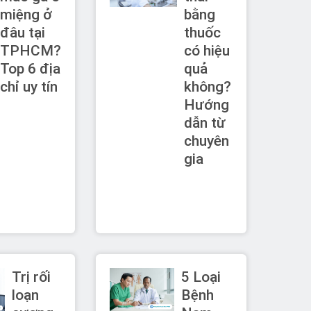
miệng ở
bằng
đâu tại
thuốc
TPHCM?
có hiệu
Top 6 địa
quả
chỉ uy tín
không?
Hướng
dẫn từ
chuyên
gia
Trị rối
5 Loại
loạn
Bệnh