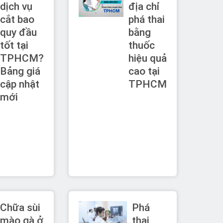
dịch vụ
địa chỉ
cắt bao
phá thai
quy đầu
bằng
tốt tại
thuốc
TPHCM?
hiệu quả
Bảng giá
cao tại
cập nhật
TPHCM
mới
Chữa sùi
Phá
mào gà ở
thai