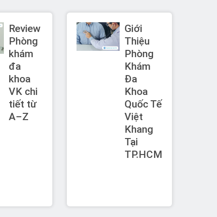
Review
Giới
Phòng
Thiệu
khám
Phòng
đa
Khám
khoa
Đa
VK chi
Khoa
tiết từ
Quốc Tế
A–Z
Việt
Khang
Tại
TP.HCM